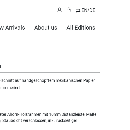
EN/DE
w Arrivals
About us
All Editions
4
olschnitt auf handgeschöpftem mexikanischen Papier
 nummeriert
eter Ahorn-Holzrahmen mit 10mm Distanzleiste, Maße
, Staubdicht verschlossen, inkl. rückseitiger