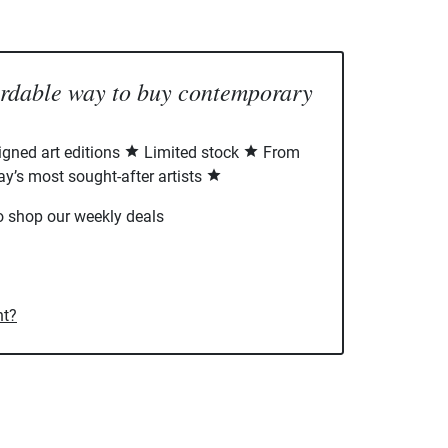
ordable way to buy contemporary
signed art editions
Limited stock
From
ay’s most sought-after artists
o shop our weekly deals
nt?