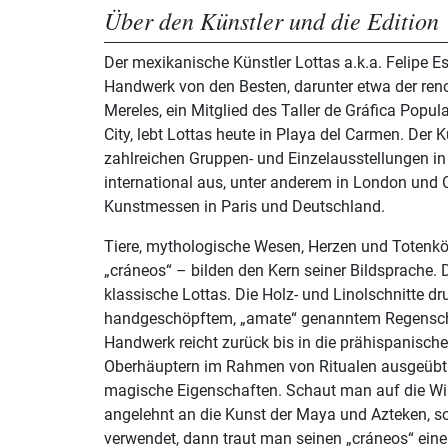
Über den Künstler und die Edition
Der mexikanische Künstler Lottas a.k.a. Felipe Es
Handwerk von den Besten, darunter etwa der ren
Mereles, ein Mitglied des Taller de Gráfica Popu
City, lebt Lottas heute in Playa del Carmen. Der Kü
zahlreichen Gruppen- und Einzelausstellungen i
international aus, unter anderem in London und
Kunstmessen in Paris und Deutschland.
Tiere, mythologische Wesen, Herzen und Totenk
„cráneos“ – bilden den Kern seiner Bildsprache. D
klassische Lottas. Die Holz- und Linolschnitte dru
handgeschöpftem, „amate“ genanntem Regensc
Handwerk reicht zurück bis in die prähispanische 
Oberhäuptern im Rahmen von Ritualen ausgeübt 
magische Eigenschaften. Schaut man auf die Wir
angelehnt an die Kunst der Maya und Azteken, so
verwendet, dann traut man seinen „cráneos“ ein