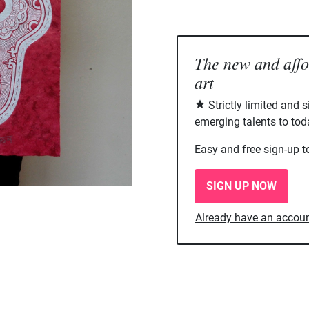
The new and aff
art
Strictly limited and 
emerging talents to tod
Easy and free sign-up t
SIGN UP NOW
Already have an accou