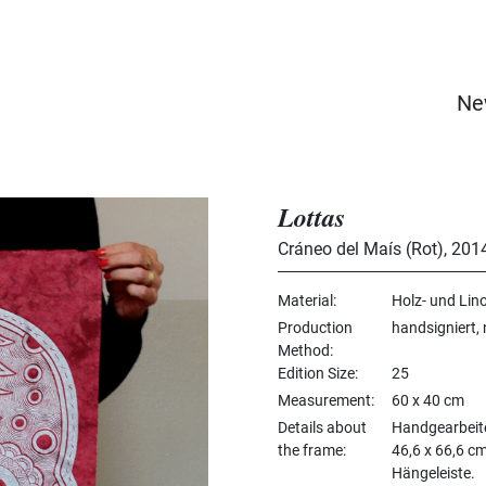
Ne
Lottas
Cráneo del Maís (Rot)
,
201
Material
Holz- und Lin
Production
handsigniert,
Method
Edition Size
25
Measurement
60 x 40 cm
Details about
Handgearbeit
the frame
46,6 x 66,6 cm
Hängeleiste.