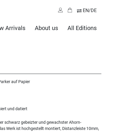
EN/DE
w Arrivals
About us
All Editions
Parker auf Papier
niert und datiert
er schwarz gebeizter und gewachster Ahorn-
as Werk ist hochgestellt montiert, Distanzleiste 10mm,