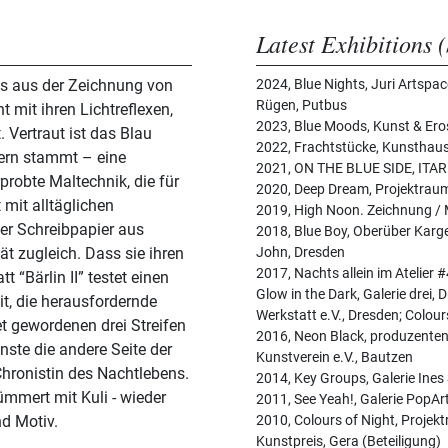
Latest Exhibitions (
das aus der Zeichnung von
2024, Blue Nights, Juri Artspac
Rügen, Putbus
 mit ihren Lichtreflexen,
2023, Blue Moods, Kunst & Eros
. Vertraut ist das Blau
2022, Frachtstücke, Kunsthau
bern stammt – eine
2021, ON THE BLUE SIDE, ITARI
probte Maltechnik, die für
2020, Deep Dream, Projektraum
 mit alltäglichen
2019, High Noon. Zeichnung / 
der Schreibpapier aus
2018, Blue Boy, Oberüber Karge
ät zugleich. Dass sie ihren
John, Dresden
2017, Nachts allein im Atelier
Glow in the Dark, Galerie drei, 
t, die herausfordernde
Werkstatt e.V., Dresden; Colou
t gewordenen drei Streifen
2016, Neon Black, produzenten 
nste die andere Seite der
Kunstverein e.V., Bautzen
Chronistin des Nachtlebens.
2014, Key Groups, Galerie Ines
ekümmert mit Kuli - wieder
2011, See Yeah!, Galerie PopA
d Motiv.
2010, Colours of Night, Projek
Kunstpreis, Gera (Beteiligung)