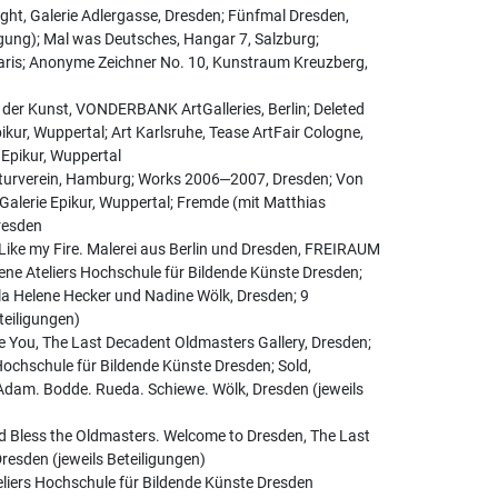
ght, Galerie Adlergasse, Dresden; Fünfmal Dresden,
gung); Mal was Deutsches, Hangar 7, Salzburg;
Paris; Anonyme Zeichner No. 10, Kunstraum Kreuzberg,
n der Kunst, VONDERBANK ArtGalleries, Berlin; Deleted
kur, Wuppertal; Art Karlsruhe, Tease ArtFair Cologne,
e Epikur, Wuppertal
ulturverein, Hamburg; Works 2006‒2007, Dresden; Von
 Galerie Epikur, Wuppertal; Fremde (mit Matthias
resden
ike my Fire. Malerei aus Berlin und Dresden, FREIRAUM
fene Ateliers Hochschule für Bildende Künste Dresden;
la Helene Hecker und Nadine Wölk, Dresden; 9
teiligungen)
e You, The Last Decadent Oldmasters Gallery, Dresden;
 Hochschule für Bildende Künste Dresden; Sold,
dam. Bodde. Rueda. Schiewe. Wölk, Dresden (jeweils
d Bless the Oldmasters. Welcome to Dresden, The Last
resden (jeweils Beteiligungen)
eliers Hochschule für Bildende Künste Dresden