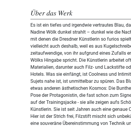
Über das Werk
Es ist ein tiefes und irgendwie vertrautes Blau, 
Nadine Wölk dunkel strahlt – dunkel wie die Nacht
mit denen die Dresdner Künstlerin so furios spielt
vielleicht auch deshalb, weil es aus Kugelschrei
zeitaufwendige, von ihr aufgrund eines Zufalls er
Wölks Hingabe spricht. Die Künstlerin arbeitet oft
Materialien, darunter auch Filz- und Lackstifte o
Hotels. Was sie einfängt, ist Coolness und Intimit
Sujets nahe ist, ist unmittelbar zu spüren. Das Blatt “Bärlin II” testet einen
etwas anderen ästhetischen Kosmos: Die Bunthei
Pose der Protagonistin, die fast schon zum Signe
auf der Trainingsjacke - sie alle zeigen aufs Schö
Künstlerin. Sie ist seit Jahren auch eine genaue 
Hier ist der Strich frei, Filzstift mischt sich unb
eine souveräne Übereinstimmung von Technik un