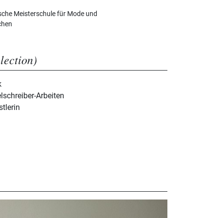
che Meisterschule für Mode und
chen
election)
k
lschreiber-Arbeiten
tlerin