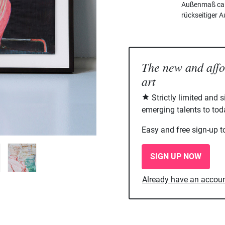
Außenmaß ca. 
rückseitiger 
The new and aff
art
Strictly limited and 
emerging talents to tod
Easy and free sign-up t
SIGN UP NOW
Already have an accou