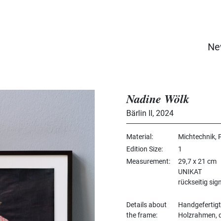
Ne
Nadine Wölk
Bärlin II
,
2024
Material
Michtechnik, 
Edition Size
1
Measurement
29,7 x 21 cm
UNIKAT
rückseitig sig
Details about
Handgefertigt
the frame
Holzrahmen, d