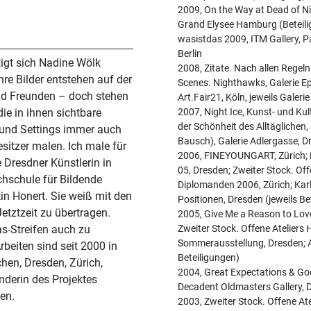
2009, On the Way at Dead of Ni
Grand Elysee Hamburg (Beteili
wasistdas 2009, ITM Gallery, 
Berlin
tigt sich Nadine Wölk
2008, Zitate. Nach allen Regel
hre Bilder entstehen auf der
Scenes. Nighthawks, Galerie Epi
d Freunden – doch stehen
Art.Fair21, Köln, jeweils Galeri
die in ihnen sichtbare
2007, Night Ice, Kunst- und K
der Schönheit des Alltäglichen,
 und Settings immer auch
Bausch), Galerie Adlergasse, D
besitzer malen. Ich male für
2006, FINEYOUNGART, Zürich; L
 Dresdner Künstlerin in
05, Dresden; Zweiter Stock. Of
chschule für Bildende
Diplomanden 2006, Zürich; Kar
in Honert. Sie weiß mit den
Positionen, Dresden (jeweils Be
Jetztzeit zu übertragen.
2005, Give Me a Reason to Lov
as-Streifen auch zu
Zweiter Stock. Offene Ateliers
Sommerausstellung, Dresden; A
rbeiten sind seit 2000 in
Beteiligungen)
hen, Dresden, Zürich,
2004, Great Expectations & Go
nderin des Projektes
Decadent Oldmasters Gallery, D
en.
2003, Zweiter Stock. Offene At