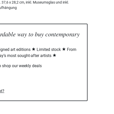
37,6 x 28,2 cm, inkl. Museumsglas und inkl.
Aufhängung
ordable way to buy contemporary
signed art editions
Limited stock
From
ay’s most sought-after artists
o shop our weekly deals
nt?