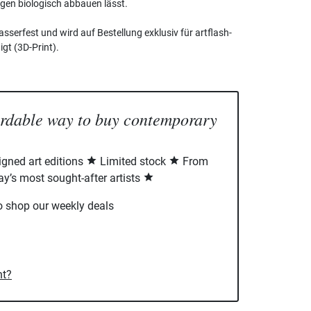
en biologisch abbauen lässt.
asserfest und wird auf Bestellung exklusiv für artflash-
gt (3D-Print).
ordable way to buy contemporary
signed art editions
Limited stock
From
ay’s most sought-after artists
o shop our weekly deals
nt?