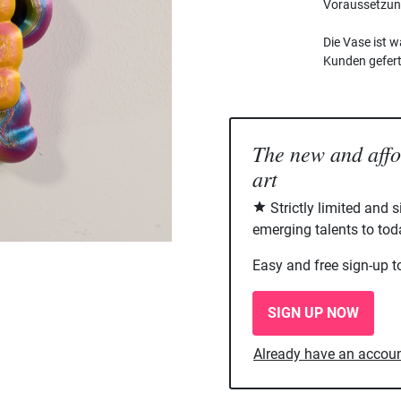
Voraussetzung
Die Vase ist w
Kunden geferti
The new and aff
art
Strictly limited and 
emerging talents to tod
Easy and free sign-up t
SIGN UP NOW
Already have an accou