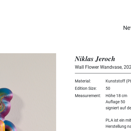
Ne
Niklas Jeroch
Wall Flower Wandvase
,
20
Material
Kunststoff (PL
Edition Size
50
Measurement
Höhe 18 cm
Auflage 50
signiert auf d
PLA ist ein mi
Herstellung na