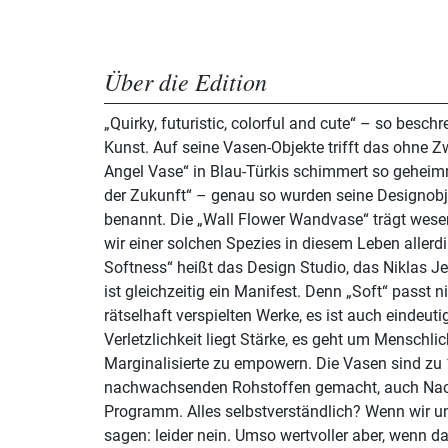
Über die Edition
„Quirky, futuristic, colorful and cute“ – so besch
Kunst. Auf seine Vasen-Objekte trifft das ohne Zw
Angel Vase“ in Blau-Türkis schimmert so geheimn
der Zukunft“ – genau so wurden seine Designobj
benannt. Die „Wall Flower Wandvase“ trägt wese
wir einer solchen Spezies in diesem Leben allerd
Softness“ heißt das Design Studio, das Niklas J
ist gleichzeitig ein Manifest. Denn „Soft“ passt n
rätselhaft verspielten Werke, es ist auch eindeutig
Verletzlichkeit liegt Stärke, es geht um Menschli
Marginalisierte zu empowern. Die Vasen sind zu
nachwachsenden Rohstoffen gemacht, auch Nachh
Programm. Alles selbstverständlich? Wenn wir 
sagen: leider nein. Umso wertvoller aber, wenn d