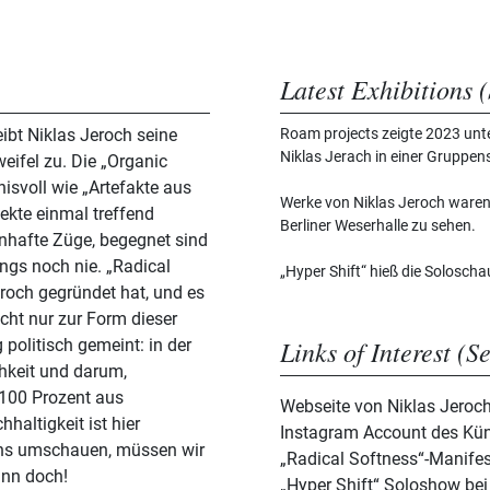
Latest Exhibitions (
reibt Niklas Jeroch seine
Roam projects zeigte 2023 unte
Niklas Jerach in einer Gruppen
eifel zu. Die „Organic
isvoll wie „Artefakte aus
Werke von Niklas Jeroch waren
ekte einmal treffend
Berliner Weserhalle zu sehen.
nhafte Züge, begegnet sind
ings noch nie. „Radical
„Hyper Shift“ hieß die Solosch
eroch gegründet hat, und es
icht nur zur Form dieser
Links of Interest (S
 politisch gemeint: in der
chkeit und darum,
 100 Prozent aus
Webseite von Niklas Jeroc
altigkeit ist hier
Instagram Account des Kün
uns umschauen, müssen wir
„Radical Softness“-Manifes
ann doch!
„Hyper Shift“ Soloshow be