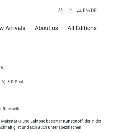
EN/DE
w Arrivals
About us
All Editions
26
A), 3-D-Print
er Rückseite
t Maisstärke und Laktose basierter Kunststoff, der in der
chhaltig ist und sich auch unter spezifischen