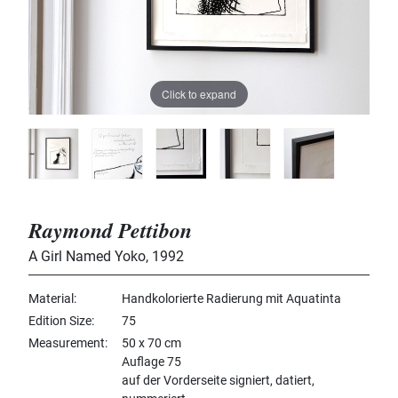
Click to expand
Raymond Pettibon
A Girl Named Yoko
,
1992
Material
Handkolorierte Radierung mit Aquatinta
Edition Size
75
Measurement
50 x 70 cm
Auflage 75
auf der Vorderseite signiert, datiert,