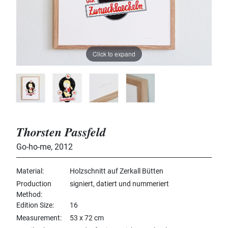
Click to expand
Thorsten Passfeld
Go-ho-me
,
2012
Material
Holzschnitt auf Zerkall Bütten
Production
signiert, datiert und nummeriert
Method
Edition Size
16
Measurement
53 x 72 cm