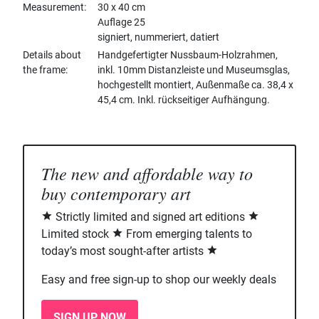
Measurement
30 x 40 cm
Auflage 25
signiert, nummeriert, datiert
Details about
Handgefertigter Nussbaum-Holzrahmen,
the frame
inkl. 10mm Distanzleiste und Museumsglas,
hochgestellt montiert, Außenmaße ca. 38,4 x
45,4 cm. Inkl. rückseitiger Aufhängung.
The new and affordable way to
buy contemporary art
Strictly limited and signed art editions
Limited stock
From emerging talents to
today’s most sought-after artists
Easy and free sign-up to shop our weekly deals
SIGN UP NOW