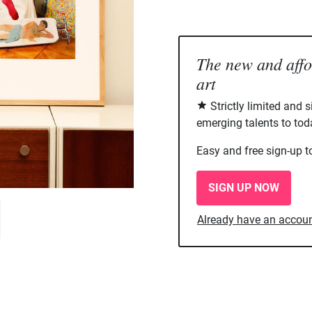
The new and aff
art
Strictly limited and 
emerging talents to tod
Easy and free sign-up t
SIGN UP NOW
Already have an accou