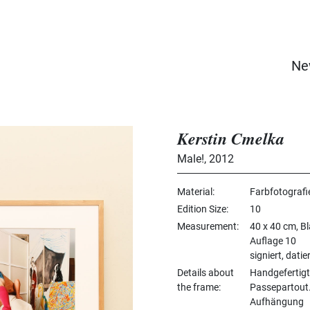
Ne
Kerstin Cmelka
Male!
,
2012
Material
Farbfotografie
Edition Size
10
Measurement
40 x 40 cm, B
Auflage 10
signiert, dati
Details about
Handgefertigt
the frame
Passepartout.
Aufhängung