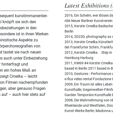
Latest Exhibitions (
onsequent kunstimmanenten
2016, Ein Schelm, wer Böses d
nbk Neuer Berliner Kunstverei
2015, Kerstin Cmelka Badische
eitsbeziehungen in den
Berlin
sondere ist in ihren Werken
2014, 2D23D. photography as s
inistische Aspekte zu
2013, Kerstin Cmelka Künstlerh
Körperchoreografien von
der Frankfurter Schirn, Frankfu
d tastet sie nach neuen
2012, Kerstin Cmelka . Step in
es auch unter Einbeziehung
Hamburg Harburg
2011, KW69 #4 Kerstin Cmelka K
 hinterfragt und
based in Berlin 2011 based in B
iten ein hohes Maß an
2010, Gestures - Performance 
 zeigt Cmelka – leicht
e-flux video rental Fondazione 
k von Filmen nachempfunden
2009, Ein Traum ist alles Lebe
ragen, aber genauso Fragen
Kunsthalle; Gegenwelten-Filmfe
auf – auch hier stets auf
Garden Temporäre Kunsthalle B
2008, Die Wahrnehmung von Idee
Rheinlande und Westfalen, Dü
Kunst-Werke Berlin; Madonna un