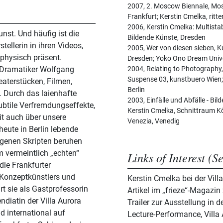
2007, 2. Moscow Biennale, Mos
Frankfurt; Kerstin Cmelka, ritt
2006, Kerstin Cmelka: Multistab
nst. Und häufig ist die
Bildende Künste, Dresden
tellerin in ihren Videos,
2005, Wer von diesen sieben,
physisch präsent.
Dresden; Yoko Ono Dream Unive
 Dramatiker Wolfgang
2004, Relating to Photography,
Suspense 03, kunstbuero Wien;
eaterstücken, Filmen,
Berlin
 Durch das laienhafte
2003, Einfälle und Abfälle - Bil
ubtile Verfremdungseffekte,
Kerstin Cmelka, Schnittraum Köl
it auch über unsere
Venezia, Venedig
heute in Berlin lebende
eigenen Skripten beruhen
 vermeintlich „echten“
Links of Interest (S
die Frankfurter
n Konzeptkünstlers und
Kerstin Cmelka bei der Vill
rt sie als Gastprofessorin
Artikel im „frieze“-Magazi
endiatin der Villa Aurora
Trailer zur Ausstellung in d
d international auf
Lecture-Performance, Villa