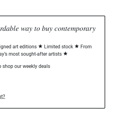
ordable way to buy contemporary
signed art editions
Limited stock
From
ay’s most sought-after artists
o shop our weekly deals
nt?