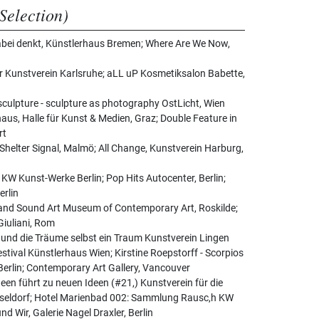
Selection)
abei denkt, Künstlerhaus Bremen; Where Are We Now,
n
r Kunstverein Karlsruhe; aLL uP Kosmetiksalon Babette,
culpture - sculpture as photography OstLicht, Wien
aus, Halle für Kunst & Medien, Graz; Double Feature in
rt
 Shelter Signal, Malmö; All Change, Kunstverein Harburg,
W Kunst-Werke Berlin; Pop Hits Autocenter, Berlin;
erlin
and Sound Art Museum of Contemporary Art, Roskilde;
Giuliani, Rom
n und die Träume selbst ein Traum Kunstverein Lingen
stival Künstlerhaus Wien; Kirstine Roepstorff - Scorpios
erlin; Contemporary Art Gallery, Vancouver
n führt zu neuen Ideen (#21,) Kunstverein für die
sseldorf; Hotel Marienbad 002: Sammlung Rausc,h KW
d Wir, Galerie Nagel Draxler, Berlin