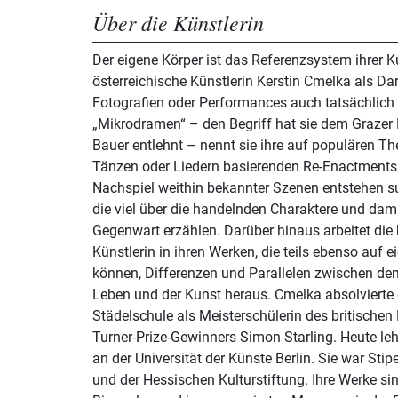
Über die Künstlerin
Der eigene Körper ist das Referenzsystem ihrer Ku
österreichische Künstlerin Kerstin Cmelka als Dars
Fotografien oder Performances auch tatsächlich 
„Mikrodramen“ – den Begriff hat sie dem Grazer
Bauer entlehnt – nennt sie ihre auf populären Th
Tänzen oder Liedern basierenden Re-Enactments.
Nachspiel weithin bekannter Szenen entstehen s
die viel über die handelnden Charaktere und dam
Gegenwart erzählen. Darüber hinaus arbeitet die 
Künstlerin in ihren Werken, die teils ebenso auf 
können, Differenzen und Parallelen zwischen dem
Leben und der Kunst heraus. Cmelka absolvierte 
Städelschule als Meisterschülerin des britische
Turner-Prize-Gewinners Simon Starling. Heute leh
an der Universität der Künste Berlin. Sie war Stip
und der Hessischen Kulturstiftung. Ihre Werke sin