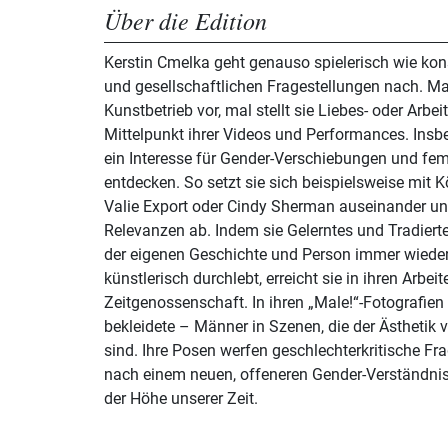
Über die Edition
Kerstin Cmelka geht genauso spielerisch wie k
und gesellschaftlichen Fragestellungen nach. Mal knöpft sie sich den
Kunstbetrieb vor, mal stellt sie Liebes- oder Arb
Mittelpunkt ihrer Videos und Performances. Insbe
ein Interesse für Gender-Verschiebungen und fem
entdecken. So setzt sie sich beispielsweise mit 
Valie Export oder Cindy Sherman auseinander un
Relevanzen ab. Indem sie Gelerntes und Tradiert
der eigenen Geschichte und Person immer wieder
künstlerisch durchlebt, erreicht sie in ihren Arbe
Zeitgenossenschaft. In ihren „Male!“-Fotografien
bekleidete – Männer in Szenen, die der Ästheti
sind. Ihre Posen werfen geschlechterkritische F
nach einem neuen, offeneren Gender-Verständnis 
der Höhe unserer Zeit.