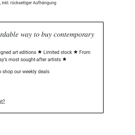
inkl. rückseitiger Aufhängung
ordable way to buy contemporary
signed art editions
Limited stock
From
ay’s most sought-after artists
o shop our weekly deals
nt?