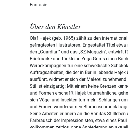
Fantasie.
Über den Künstler
Olaf Hajek (geb. 1965) zählt zu den internationa
gefragtesten Illustratoren. Er gestaltet Titel etwa
den „Guardian“ und das „SZ-Magazin“, entwirft fü
Briefmarke und für kleine Yoga-Gurus einen Bucht
Werbekampagnen für eine schwedische Schokol
Auftragsarbeiten, die der in Berlin lebende Hajek 
ausführt, widmet er sich der Malerei zunehmend 
Stil ist einzigartig: Mit einem keine Grenzen ke
und Formen erschafft Hajek traumähnliche, gehe
sich Vögel und Insekten tummeln, Schlangen u
und Frauen wundersamen Blumenschmuck tragen, 
Seine Arbeiten erinnern an die Vanitas-Stillleben
Farbrausch der Impressionisten, etwa eines Paul
vollkommen zeitlos, ohne Anbiederung an aktuell