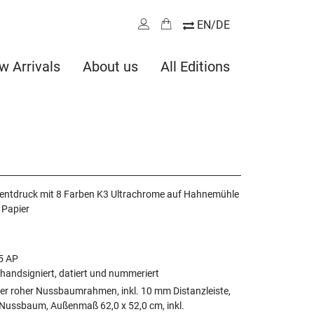
EN/DE
w Arrivals
About us
All Editions
mentdruck mit 8 Farben K3 Ultrachrome auf Hahnemühle
 Papier
 5 AP
handsigniert, datiert und nummeriert
er roher Nussbaumrahmen, inkl. 10 mm Distanzleiste,
 Nussbaum, Außenmaß 62,0 x 52,0 cm, inkl.