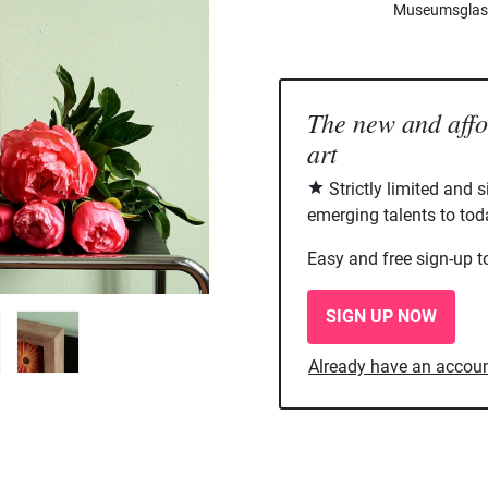
Museumsglas, 
The new and aff
art
Strictly limited and 
emerging talents to tod
Easy and free sign-up t
SIGN UP NOW
Already have an accou