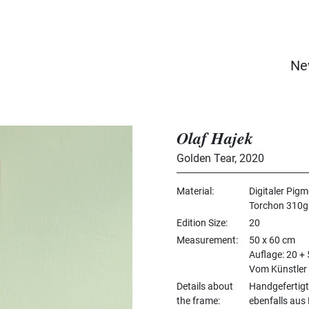
Ne
Olaf Hajek
Golden Tear
,
2020
Material
Digitaler Pig
Torchon 310g
Edition Size
20
Measurement
50 x 60 cm
Auflage: 20 +
Vom Künstler 
Details about
Handgefertigt
the frame
ebenfalls aus