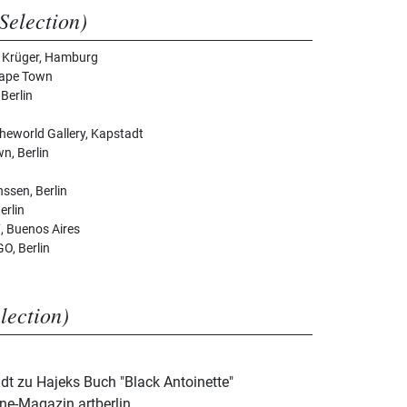
Selection)
t Krüger, Hamburg
 Cape Town
 Berlin
heworld Gallery, Kapstadt
n, Berlin
ssen, Berlin
erlin
, Buenos Aires
O, Berlin
election)
t zu Hajeks Buch "Black Antoinette"
ine-Magazin artberlin