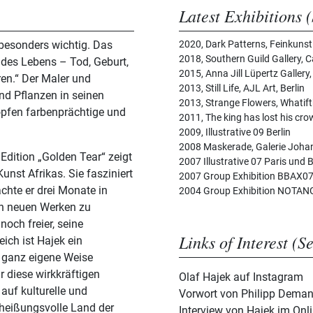
Latest Exhibitions (
besonders wichtig. Das
2020, Dark Patterns, Feinkuns
2018, Southern Guild Gallery,
 des Lebens – Tod, Geburt,
2015, Anna Jill Lüpertz Gallery,
ren.“ Der Maler und
2013, Still Life, AJL Art, Berlin
und Pflanzen in seinen
2013, Strange Flowers, Whatift
öpfen farbenprächtige und
2011, The king has lost his crow
2009, Illustrative 09 Berlin
2008 Maskerade, Galerie Johan
Edition „Golden Tear“ zeigt
2007 Illustrative 07 Paris und B
Kunst Afrikas. Sie fasziniert
2007 Group Exhibition BBAX07
chte er drei Monate in
2004 Group Exhibition NOTANG
an neuen Werken zu
noch freier, seine
Links of Interest (S
ich ist Hajek ein
f ganz eigene Weise
r diese wirkkräftigen
Olaf Hajek auf Instagram
auf kulturelle und
Vorwort von Philipp Demand
rheißungsvolle Land der
Interview von Hajek im Onl