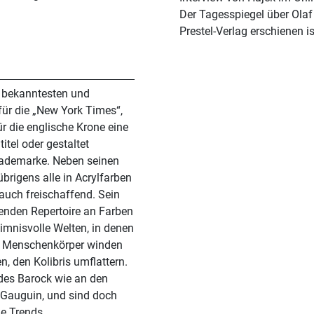
Der Tagesspiegel über Ola
Prestel-Verlag erschienen is
l bekanntesten und
 für die „New York Times“,
r die englische Krone eine
itel oder gestaltet
ademarke. Neben seinen
übrigens alle in Acrylfarben
auch freischaffend. Sein
nnenden Repertoire an Farben
imnisvolle Welten, in denen
m Menschenkörper winden
den Kolibris umflattern.
 des Barock wie an den
 Gauguin, und sind doch
e Trends.