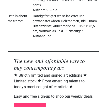
handsigniert und nummeriert mit e.a. (artist
print)
Auflage: 50 + e.a.
Details about
Handgefertigter weiss lasierter und
the frame
gewachster Ahorn-Holzrahmen, inkl. 10mm
Distanzleiste, Außenmaße ca. 105,5 x 75,5
cm, Normalglas. Inkl. Rückseitiger
Aufhängung
The new and affordable way to
buy contemporary art
Strictly limited and signed art editions
Limited stock
From emerging talents to
today’s most sought-after artists
Easy and free sign-up to shop our weekly deals