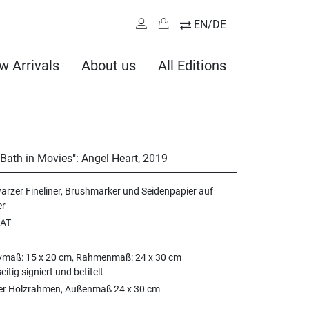
EN/DE
w Arrivals
About us
All Editions
a Bath in Movies": Angel Heart
,
2019
arzer Fineliner, Brushmarker und Seidenpapier auf
er
AT
vmaß: 15 x 20 cm, Rahmenmaß: 24 x 30 cm
eitig signiert und betitelt
er Holzrahmen, Außenmaß 24 x 30 cm