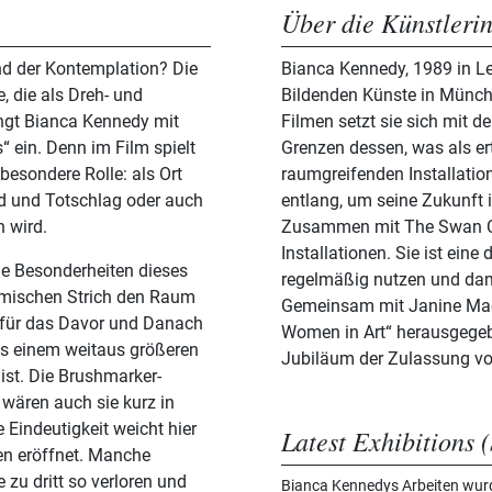
Über die Künstleri
nd der Kontemplation? Die
Bianca Kennedy, 1989 in Le
, die als Dreh- und
Bildenden Künste in Münche
ängt Bianca Kennedy mit
Filmen setzt sie sich mit 
s“ ein. Denn im Film spielt
Grenzen dessen, was als er
besondere Rolle: als Ort
raumgreifenden Installatio
d und Totschlag oder auch
entlang, um seine Zukunft i
 wird.
Zusammen mit The Swan Col
Installationen. Sie ist ein
ie Besonderheiten dieses
regelmäßig nutzen und dam
amischen Strich den Raum
Gemeinsam mit Janine Mac
h für das Davor und Danach
Women in Art“ herausgegeb
aus einem weitaus größeren
Jubiläum der Zulassung vo
 ist. Die Brushmarker-
 wären auch sie kurz in
 Eindeutigkeit weicht hier
Latest Exhibitions (
den eröffnet. Manche
 zu dritt so verloren und
Bianca Kennedys Arbeiten wurde