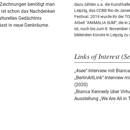
n Zeichnungen benötigt man
dazu zählen u.a. die Kunsthal
Leipzig, das CCBB Rio de Jane
ei ist schon das Nachdenken
Festival. 2019 wurde ihr der T
ulturelles Gedächtnis
Arbeit “ANIMALIA SUM”, die in
ässt in neue Denkräume.
ist, noch bis zum 8. November 
bildenden Künste in Leipzig zu
Links of Interest (S
„4see“-Interview mit Bianc
„BerlinArtLink“-Interview 
(2020)
„Bianca Kennedy über Virtua
Ausstellung „We Are All in 