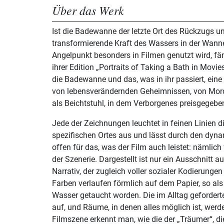
Über das Werk
Ist die Badewanne der letzte Ort des Rückzugs u
transformierende Kraft des Wassers in der Wanne
Angelpunkt besonders in Filmen genutzt wird, f
ihrer Edition „Portraits of Taking a Bath in Movie
die Badewanne und das, was in ihr passiert, eine 
von lebensverändernden Geheimnissen, von Mor
als Beichtstuhl, in dem Verborgenes preisgegeben
Jede der Zeichnungen leuchtet in feinen Linien d
spezifischen Ortes aus und lässt durch den dyn
offen für das, was der Film auch leistet: nämlic
der Szenerie. Dargestellt ist nur ein Ausschnitt 
Narrativ, der zugleich voller sozialer Kodierungen
Farben verlaufen förmlich auf dem Papier, so als
Wasser getaucht worden. Die im Alltag geforderte
auf, und Räume, in denen alles möglich ist, wer
Filmszene erkennt man, wie die der „Träumer“, die