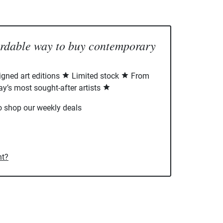
ordable way to buy contemporary
signed art editions
Limited stock
From
ay’s most sought-after artists
o shop our weekly deals
nt?