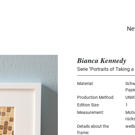
Ne
Bianca Kennedy
Serie "Portraits of Taking 
Material
Schw
Papi
Production Method
UNIK
Edition Size
1
Measurement
Moti
rücks
Details about the
weiß
frame