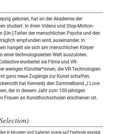
n
ipzig geboren, hat an der Akademie der
n studiert. In ihren Videos und Stop-Motion-
den (Un-)Tiefen der menschlichen Psyche und den
träglich empfunden wird, auseinander. In
nen hangelt sie sich am menschlichen Körper
n einer technologisierten Welt auszuloten.
lective erarbeitet sie Filme und VR-
e der wenigen Künstler*innen, die VR-Technologien
it ganz neue Zugänge zur Kunst schaffen.
kenroth hat Kennedy den Sammelband „I Love
en, der in diesem Jahr zum 100-jährigen
n Frauen an Kunsthochschulen erschienen ist.
Selection)
n in Museen und Galerien sowie auf Festivals gezeigt,