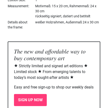
Edition Size
1
Measurement
Motivmaß: 15 x 20 cm, Rahmenmaß: 24 x
30 cm
rückseitig signiert, datiert und betitelt
Details about
weißer Holzrahmen, Außenmaß 24 x 30 cm
the frame
The new and affordable way to
buy contemporary art
Strictly limited and signed art editions
Limited stock
From emerging talents to
today’s most sought-after artists
Easy and free sign-up to shop our weekly deals
SIGN UP NOW