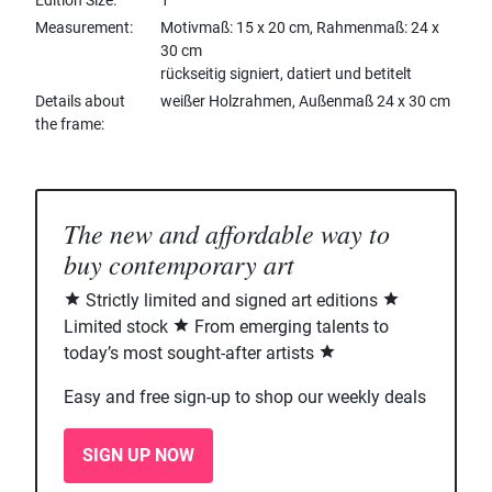
Edition Size
1
Measurement
Motivmaß: 15 x 20 cm, Rahmenmaß: 24 x
30 cm
rückseitig signiert, datiert und betitelt
Details about
weißer Holzrahmen, Außenmaß 24 x 30 cm
the frame
The new and affordable way to
buy contemporary art
Strictly limited and signed art editions
Limited stock
From emerging talents to
today’s most sought-after artists
Easy and free sign-up to shop our weekly deals
SIGN UP NOW