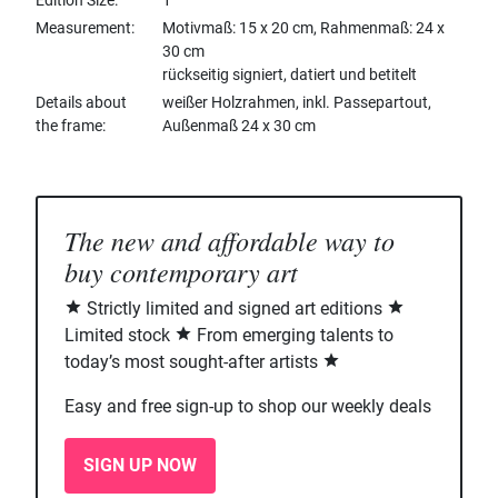
Edition Size
1
Measurement
Motivmaß: 15 x 20 cm, Rahmenmaß: 24 x
30 cm
rückseitig signiert, datiert und betitelt
Details about
weißer Holzrahmen, inkl. Passepartout,
the frame
Außenmaß 24 x 30 cm
The new and affordable way to
buy contemporary art
Strictly limited and signed art editions
Limited stock
From emerging talents to
today’s most sought-after artists
Easy and free sign-up to shop our weekly deals
SIGN UP NOW