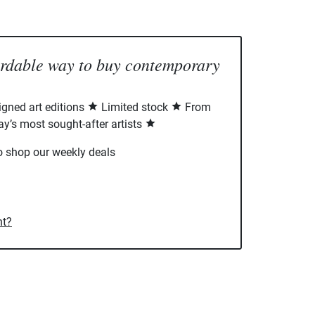
ordable way to buy contemporary
signed art editions
Limited stock
From
ay’s most sought-after artists
o shop our weekly deals
nt?