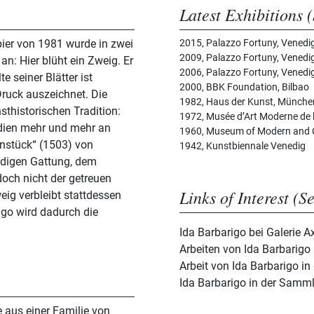
Latest Exhibitions (
ier von 1981 wurde in zwei
2015, Palazzo Fortuny, Venedi
2009, Palazzo Fortuny, Venedi
 an: Hier blüht ein Zweig. Er
2006, Palazzo Fortuny, Venedi
e seiner Blätter ist
2000, BBK Foundation, Bilbao
 Druck auszeichnet. Die
1982, Haus der Kunst, Münche
sthistorischen Tradition:
1972, Musée d’Art Moderne de la
dien mehr und mehr an
1960, Museum of Modern and Co
nstück“ (1503) von
1942, Kunstbiennale Venedig
ndigen Gattung, dem
edoch nicht der getreuen
Links of Interest (S
eig verbleibt stattdessen
go wird dadurch die
Ida Barbarigo bei Galerie A
Arbeiten von Ida Barbarigo 
Arbeit von Ida Barbarigo in 
Ida Barbarigo in der Samm
 aus einer Familie von