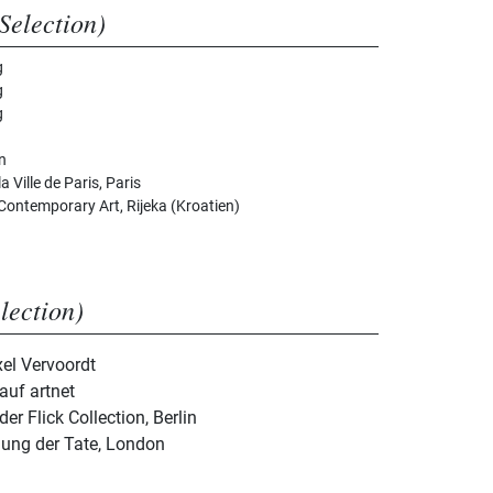
Selection)
g
g
g
n
 Ville de Paris, Paris
ntemporary Art, Rijeka (Kroatien)
election)
xel Vervoordt
auf artnet
der Flick Collection, Berlin
lung der Tate, London