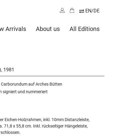
EN/DE
w Arrivals
About us
All Editions
)
,
1981
t Carborundum auf Arches Bütten
ch signiert und nummeriert
er Eichen-Holzrahmen, inkl. 10mm Distanzleiste,
71,8 x 55,8 cm. Inkl. rückseitiger Hängeleiste,
rschlossen.