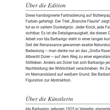
Über die Edition
Diese handsignierte Farbradierung auf Büttenpap
Farben gefertigt. Der Titel „Branche Fleurie“ zeigt
tut es in sattem Dunkelgrün. Jeder Knick, jede Falt
sichtbar. Es ist die Detailgenauigkeit, die diesen
Arbeit von Ida Barbarigo steht in einer langen kun
Seit der Renaissance gewannen exakte Naturstu
Bedeutung ‒ man denke nur an das „Große Rase
Albrecht Dürer ‒ auf dem Weg zu einer eigenstä
Stillleben. Anders als Dürer hat sich Barbarigo j
Nachbildung der Wirklichkeit verschrieben. Ihr Zw
im Niemandsland auf weißem Grund. Bei Barbari
Figuration zur Abstraktion.
Über die Künstlerin
Ida Barbarigo, geboren 1925 in Venedig, stammte