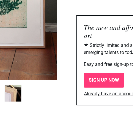
The new and aff
art
Strictly limited and 
emerging talents to tod
Easy and free sign-up t
SIGN UP NOW
Already have an accou