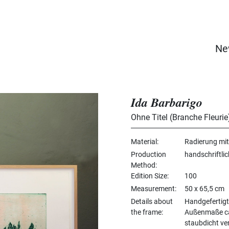
Ne
Ida Barbarigo
Ohne Titel (Branche Fleurie
Material
Radierung mi
Production
handschriftli
Method
Edition Size
100
Measurement
50 x 65,5 cm
Details about
Handgefertigt
the frame
Außenmaße ca. 
staubdicht ve